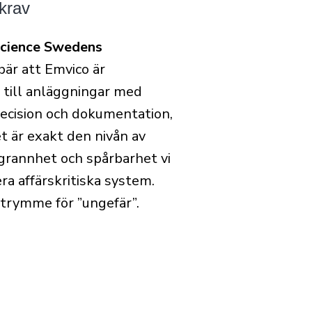
krav
Science Swedens
är att Emvico är
a till anläggningar med
recision och dokumentation,
 är exakt den nivån av
grannhet och spårbarhet vi
era affärskritiska system.
utrymme för ”ungefär”.