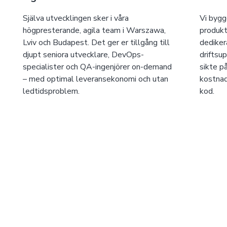
Själva utvecklingen sker i våra
Vi bygge
högpresterande, agila team i Warszawa,
produkt
Lviv och Budapest. Det ger er tillgång till
dediker
djupt seniora utvecklare, DevOps-
driftsu
specialister och QA-ingenjörer on-demand
sikte på
– med optimal leveransekonomi och utan
kostnad
ledtidsproblem.
kod.