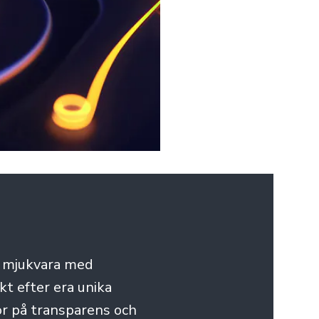
d mjukvara med
t efter era unika
or på transparens och