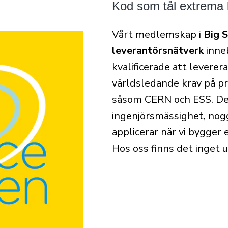
Kod som tål extrema 
Vårt medlemskap i
Big 
leverantörsnätverk
inneb
kvalificerade att leverer
världsledande krav på p
såsom CERN och ESS. Det
ingenjörsmässighet, nog
applicerar när vi bygger 
Hos oss finns det inget 