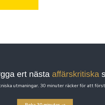
ygga ert nästa
affärskritiska
s
niska utmaningar. 30 minuter räcker för att förstå
Boka 30 minuter