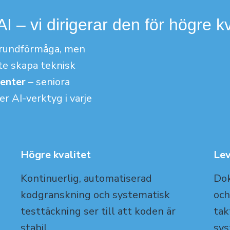
I – vi dirigerar den för högre kv
 grundförmåga, men
nte skapa teknisk
genter
– seniora
r AI-verktyg i varje
Högre kvalitet
Le
Kontinuerlig, automatiserad
Dok
kodgranskning och systematisk
och
testtäckning ser till att koden är
tak
stabil
.
sys