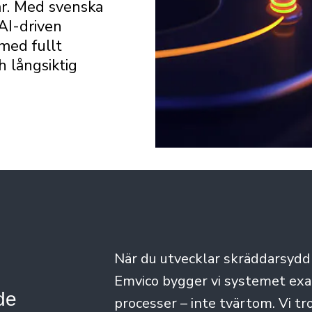
ar. Med svenska
AI-driven
 med fullt
 långsiktig
När du utvecklar skräddarsyd
Emvico bygger vi systemet exak
de
processer – inte tvärtom. Vi tr