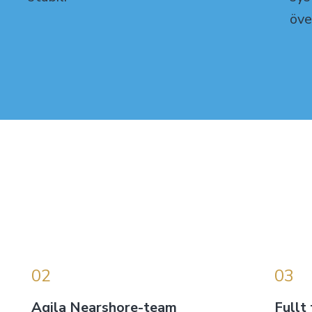
öve
02
03
Agila Nearshore-team
Fullt