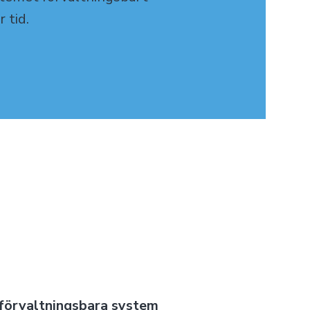
r tid
.
 förvaltningsbara system