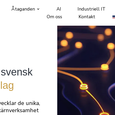
Åtaganden
AI
Industriell IT
Om oss
Kontakt
 svensk
olag
ecklar de unika,
r kärnverksamhet