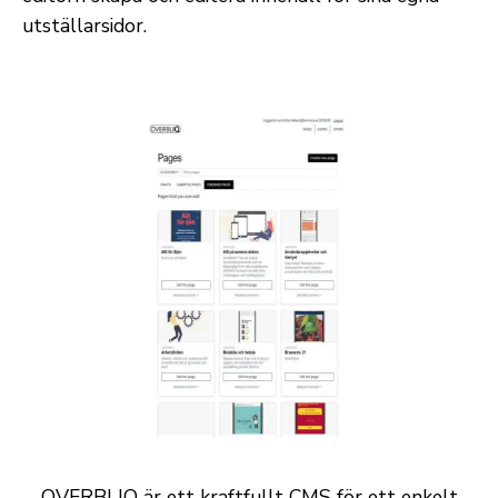
utställarsidor.
OVERBLIQ är ett kraftfullt CMS för ett enkelt