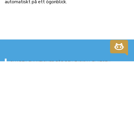
automatiskt på ett ögonblick.
SMARTA FUNKTIONER FÖR DEN FYSISKA PLATSEN
Funktioner som guidar och
engagerar på riktigt.
Interaktiva kartor & GPS
Hjälp besökarna att hitta rätt utomhus på destinationen,