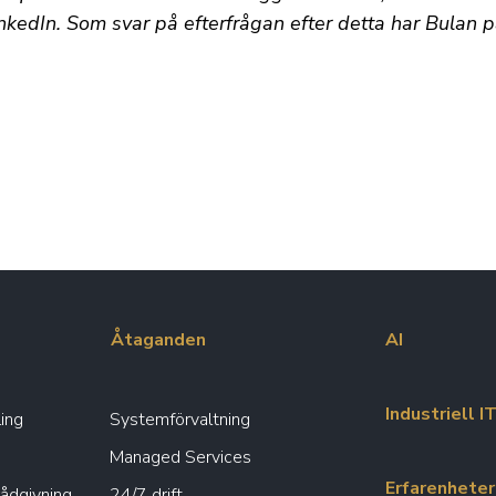
inkedIn. Som svar på efterfrågan efter detta har Bulan 
Åtaganden
AI
Industriell I
ing
Systemförvaltning
Managed Services
Erfarenheter
rådgivning
24/7 drift